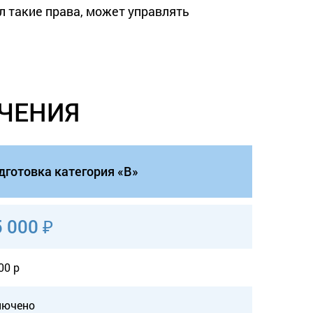
ил такие права, может управлять
УЧЕНИЯ
дготовка категория «B»
 000 ₽
00 р
лючено