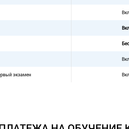
Вк
Вк
Бес
Вк
ервый экзамен
Вк
ПЛАТЕЖА НА ОБУЧЕНИЕ 