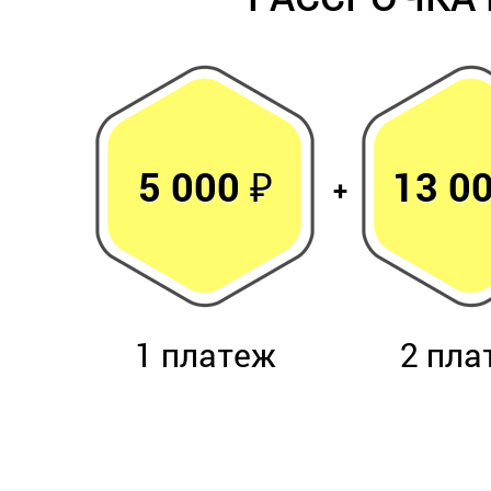
5 000 ₽
13 00
1 платеж
2 пла