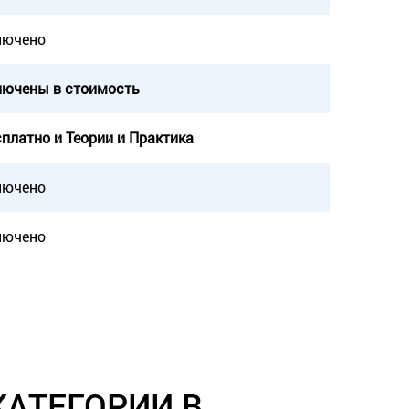
лючено
лючены в стоимость
платно и Теории и Практика
лючено
лючено
КАТЕГОРИИ В